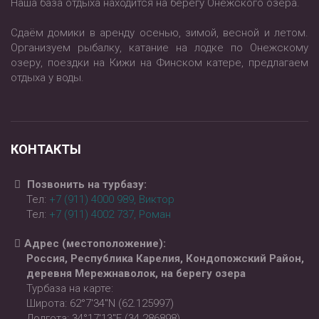
Наша база отдыха находится на берегу Онежского озера.
Сдаём домики в аренду осенью, зимой, весной и летом.
Организуем рыбалку, катание на лодке по Онежскому
озеру, поездки на Кижи на Финском катере, предлагаем
отдыха у воды.
КОНТАКТЫ
Позвонить на турбазу:
Тел:
+7 (911) 4000 989
, Виктор
Тел:
+7 (911) 4002 737
, Роман
Адрес (местоположение):
Россия, Республика Карелия, Кондопожский Район,
деревня Мережнаволок, на берегу озера
Турбаза на карте:
Широта: 62°7′34″N (62.125997)
Долгота: 34°17′13″E (34.286898)